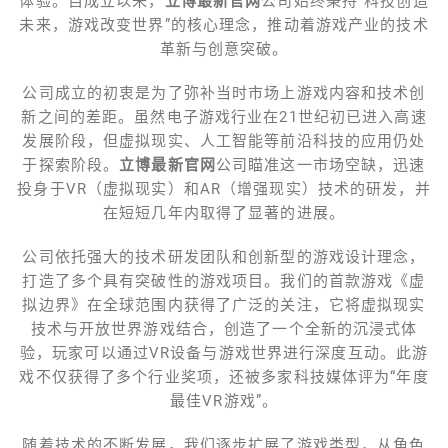
体验。自成立以来，
立博最新官网
公司始终秉持“科技创造
未来，游戏改变世界”的核心理念，推动着游戏产业的技术
革新与创意突破。
公司成立的初衷是为了弥补当时市场上游戏内容和技术创
新之间的差距。虽然电子游戏行业在21世纪初已进入高速
发展阶段，但虚拟现实、人工智能等前沿科技的应用仍处
于探索阶段。
立博最新官网
公司瞄准这一市场空缺，迅速
投身于VR（虚拟现实）和AR（增强现实）技术的研发，并
在短短几年内取得了显著的进展。
公司依托强大的技术研发团队和创新型的游戏设计理念，
打造了多个具有突破性的游戏项目。我们的首款游戏《虚
拟边界》在全球范围内获得了广泛的关注，它将虚拟现实
技术与开放世界游戏结合，创造了一个全新的沉浸式体
验，玩家可以通过VR设备与游戏世界进行深度互动。此游
戏不仅获得了多个行业奖项，还被多家科技媒体评为“年度
最佳VR游戏”。
随着技术的不断发展，我们逐步扩展了游戏类型，从角色