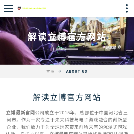
解读立博官方网站
ABOUT US
首页
解读立博官方网站
立博最新官网
公司成立于2015年，总部位于中国河北省三
河市。作为一家专注于未来科技与电子游戏融合的创新型
企业，我们致力于为全球玩家带来前所未有的沉浸式游戏