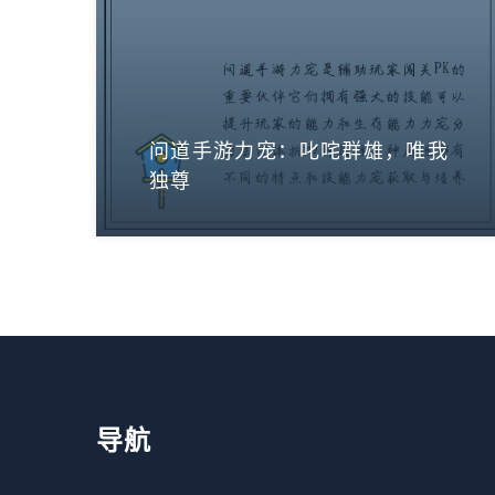
问道手游力宠：叱咤群雄，唯我
独尊
导航