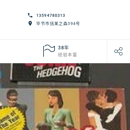
13594780313
毕节市括某之森394号
38年
经验丰富