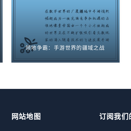
领地争霸：手游世界的疆域之战
网站地图
订阅我们